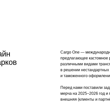
Cargo One — международное бутиковое л
предлагающее кастомное решение для кл
в
различными видами транспорта. Отличите
в решении нестандартных задач в облас
и таможенного оформления.
Перед нами поставили задачу разработ
мерча на 2025−2026 год и произвести ме
внешняя (клиенты и партнёры) и внутрен