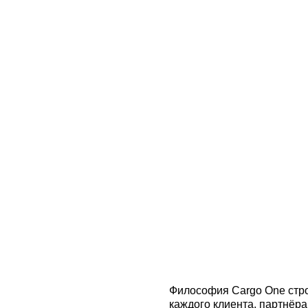
Философия Cargo One строится на пони
каждого клиента, партнёра и сотрудника
уникальна и требует особого подхода, в
и кастомизации решений для максималь
Tailored line — креативная концепция ме
принципы в материальную плоскость. О
направлен на минималистичный дизайн, 
материалы производства и фактурные с
раскрывает позиционирование Cargo One
логистики: символ высокого качества, и
уважения и заботы.