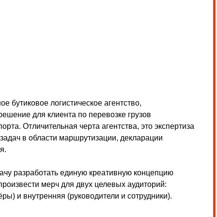
огистическое агентство,
иента по перевозке грузов
льная черта агентства, это экспертиза
ти маршрутизации, декларации
ать единую креативную концепцию
рч для двух целевых аудиторий:
няя (руководители и сотрудники).