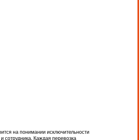
мании исключительности
. Каждая перевозка
нимания к деталям
ной эффективности.
рча, которая переводит эти
сновной фокус был
с упором на качественные
пособы нанесения. Это
 как бутика в мире
ндивидуального подхода,